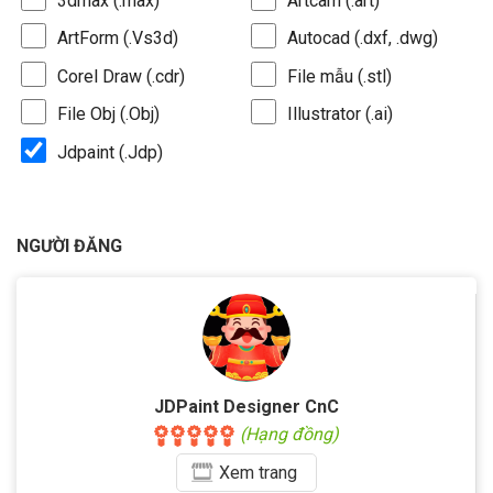
3dmax (.max)
Artcam (.art)
ArtForm (.Vs3d)
Autocad (.dxf, .dwg)
Corel Draw (.cdr)
File mẫu (.stl)
File Obj (.Obj)
Illustrator (.ai)
Jdpaint (.Jdp)
NGƯỜI ĐĂNG
JDPaint Designer CnC
(Hạng đồng)
Xem
trang