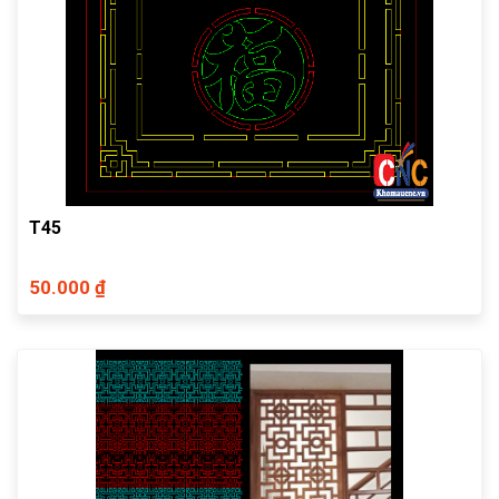
T45
50.000 ₫