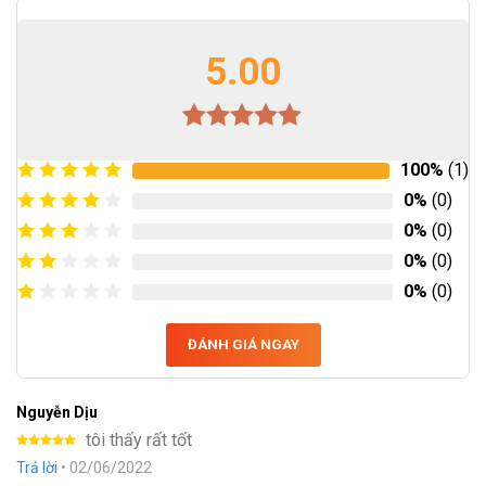
5.00
Rated
1
5.00
100%
(1)
out of 5
based on
0%
(0)
customer
0%
(0)
rating
0%
(0)
0%
(0)
ĐÁNH GIÁ NGAY
Nguyễn Dịu
tôi thấy rất tốt
Rated
5
Trả lời
•
02/06/2022
out of 5