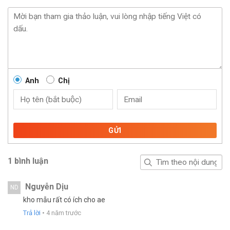
Anh
Chị
GỬI
1 bình luận
Nguyễn Dịu
ND
kho mẫu rất có ích cho ae
Trả lời
•
4 năm trước