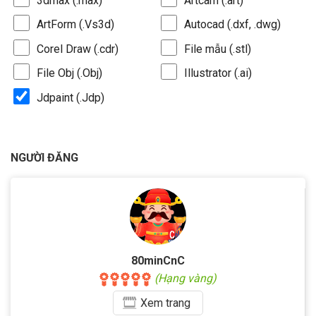
3dmax (.max)
Artcam (.art)
ArtForm (.Vs3d)
Autocad (.dxf, .dwg)
Corel Draw (.cdr)
File mẫu (.stl)
File Obj (.Obj)
Illustrator (.ai)
Jdpaint (.Jdp)
NGƯỜI ĐĂNG
80minCnC
(Hạng vàng)
Xem
trang