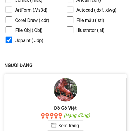
3dmax (.max)
Artcam (.art)
ArtForm (.Vs3d)
Autocad (.dxf, .dwg)
Corel Draw (.cdr)
File mẫu (.stl)
File Obj (.Obj)
Illustrator (.ai)
Jdpaint (.Jdp)
NGƯỜI ĐĂNG
Đồ Gỗ Việt
(Hạng đồng)
Xem
trang