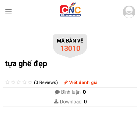
Skip
to
content
MÃ BẢN VẼ
13010
tựa ghế đẹp
(0 Reviews)
Viết đánh giá
Bình luận:
0
Download:
0