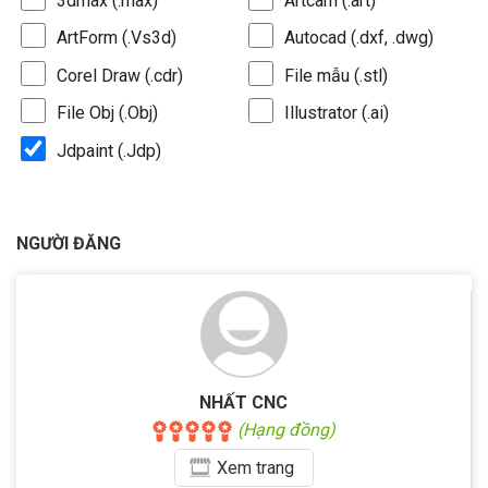
3dmax (.max)
Artcam (.art)
ArtForm (.Vs3d)
Autocad (.dxf, .dwg)
Corel Draw (.cdr)
File mẫu (.stl)
File Obj (.Obj)
Illustrator (.ai)
Jdpaint (.Jdp)
NGƯỜI ĐĂNG
NHẤT CNC
(Hạng đồng)
Xem
trang