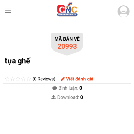
Skip
to
content
MÃ BẢN VẼ
20993
tựa ghế
(0 Reviews)
Viết đánh giá
Bình luận:
0
Download:
0