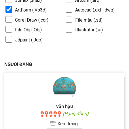
3dmax (.max)
Artcam (.art)
ArtForm (.Vs3d)
Autocad (.dxf, .dwg)
Corel Draw (.cdr)
File mẫu (.stl)
File Obj (.Obj)
Illustrator (.ai)
Jdpaint (.Jdp)
NGƯỜI ĐĂNG
văn hậu
(Hạng đồng)
Xem
trang