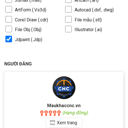
3dmax (.max)
Artcam (.art)
ArtForm (.Vs3d)
Autocad (.dxf, .dwg)
Corel Draw (.cdr)
File mẫu (.stl)
File Obj (.Obj)
Illustrator (.ai)
Jdpaint (.Jdp)
NGƯỜI ĐĂNG
Maukhaccnc.vn
(Hạng đồng)
Xem
trang