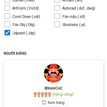
3dmax (.max)
Artcam (.art)
ArtForm (.Vs3d)
Autocad (.dxf, .dwg)
Corel Draw (.cdr)
File mẫu (.stl)
File Obj (.Obj)
Illustrator (.ai)
Jdpaint (.Jdp)
NGƯỜI ĐĂNG
80minCnC
(Hạng vàng)
Xem
trang