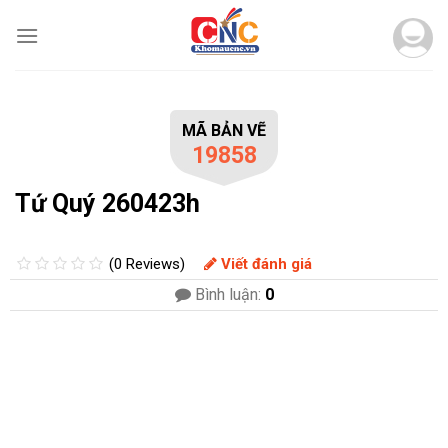
Skip
to
content
MÃ BẢN VẼ
19858
Tứ Quý 260423h
(0 Reviews)
Viết đánh giá
Bình luận:
0