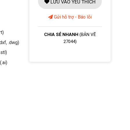
LƯU VÀO YÊU THÍCH
Gửi hỗ trợ - Báo lỗi
rt)
CHIA SẺ NHANH
(BẢN VẼ
27044)
dxf, .dwg)
stl)
(.ai)