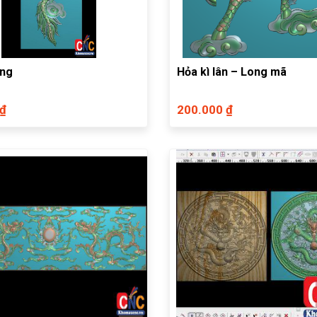
ứng
Hỏa kì lân – Long mã
 ₫
200.000 ₫