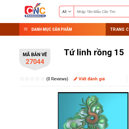
Skip
Search
to
for:
content
DANH MỤC SẢN PHẨM
TRANG C
Tứ linh rồng 15
MÃ BẢN VẼ
27044
(0 Reviews)
Viết đánh giá