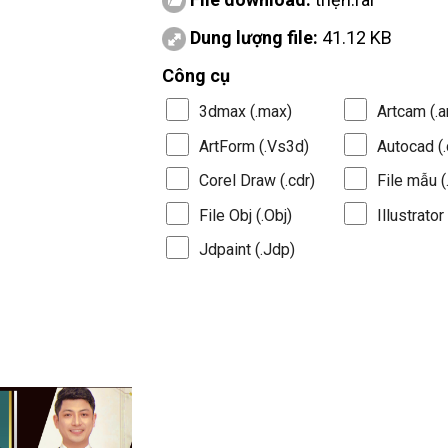
Dung lượng file:
41.12 KB
Công cụ
3dmax (.max)
Artcam (.a
ArtForm (.Vs3d)
Autocad (.
Corel Draw (.cdr)
File mẫu (.
File Obj (.Obj)
Illustrator 
Jdpaint (.Jdp)