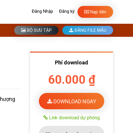
Đăng Nhập
Đăng ký
Nạp tiền
BỘ SƯU TẬP
ĐĂNG FILE MẪU
Phí download
60.000 ₫
Phượng
DOWNLOAD NGAY
Link download dự phòng