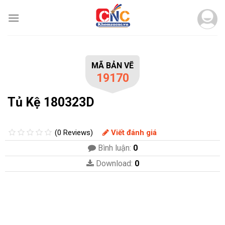
Skip
to
content
MÃ BẢN VẼ
19170
Tủ Kệ 180323D
(0 Reviews)
Viết đánh giá
Bình luận:
0
Download:
0