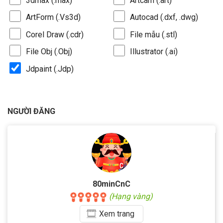
3dmax (.max)
Artcam (.art)
ArtForm (.Vs3d)
Autocad (.dxf, .dwg)
Corel Draw (.cdr)
File mẫu (.stl)
File Obj (.Obj)
Illustrator (.ai)
Jdpaint (.Jdp)
NGƯỜI ĐĂNG
80minCnC
(Hạng vàng)
Xem
trang