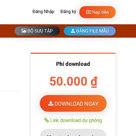
Đăng Nhập
Đăng ký
Nạp tiền
BỘ SƯU TẬP
ĐĂNG FILE MẪU
Phí download
50.000 ₫
DOWNLOAD NGAY
Link download dự phòng