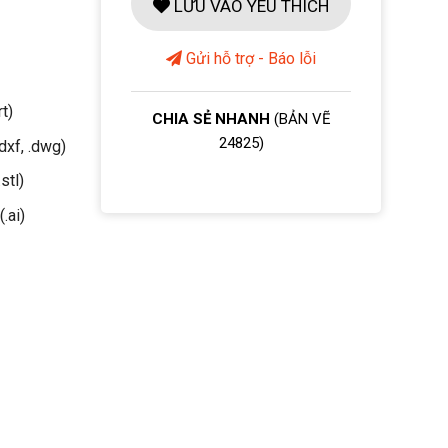
LƯU VÀO YÊU THÍCH
Gửi hỗ trợ - Báo lỗi
rt)
CHIA SẺ NHANH
(BẢN VẼ
24825)
dxf, .dwg)
stl)
(.ai)