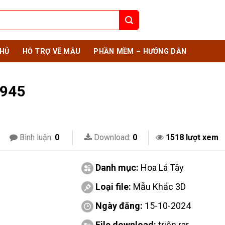
HỦ
HỖ TRỢ VẼ MẪU
PHẦN MỀM – HƯỚNG DẪN
7945
Bình luận:
0
Download:
0
1518 lượt xem
Danh mục:
Hoa Lá Tây
Loại file:
Mẫu Khắc 3D
Ngày đăng:
15-10-2024
File download:
triện.rar