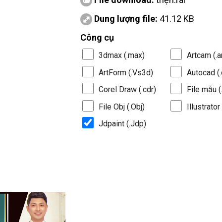
Dung lượng file:
41.12 KB
Công cụ
3dmax (.max)
Artcam (.a
ArtForm (.Vs3d)
Autocad (.
Corel Draw (.cdr)
File mẫu (.
File Obj (.Obj)
Illustrator 
Jdpaint (.Jdp)