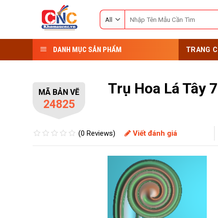
Skip
Search
to
for:
content
DANH MỤC SẢN PHẨM
TRANG C
Trụ Hoa Lá Tây 
MÃ BẢN VẼ
24825
(0 Reviews)
Viết đánh giá