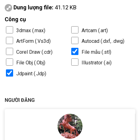
Dung lượng file:
41.12 KB
Công cụ
3dmax (.max)
Artcam (.art)
ArtForm (.Vs3d)
Autocad (.dxf, .dwg)
Corel Draw (.cdr)
File mẫu (.stl)
File Obj (.Obj)
Illustrator (.ai)
Jdpaint (.Jdp)
NGƯỜI ĐĂNG