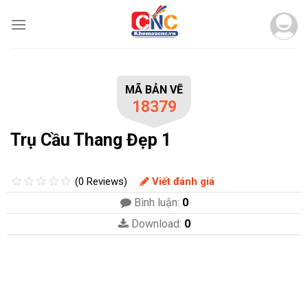
Skip
to
content
MÃ BẢN VẼ
18379
Trụ Cầu Thang Đẹp 1
(0 Reviews)
Viết đánh giá
Bình luận:
0
Download:
0