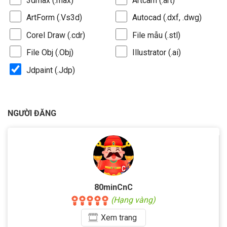
3dmax (.max)
Artcam (.art)
ArtForm (.Vs3d)
Autocad (.dxf, .dwg)
Corel Draw (.cdr)
File mẫu (.stl)
File Obj (.Obj)
Illustrator (.ai)
Jdpaint (.Jdp)
NGƯỜI ĐĂNG
80minCnC
(Hạng vàng)
Xem
trang