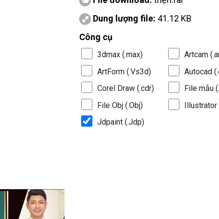
Dung lượng file:
41.12 KB
Công cụ
3dmax (.max)
Artcam (.a
ArtForm (.Vs3d)
Autocad (.
Corel Draw (.cdr)
File mẫu (.
File Obj (.Obj)
Illustrator 
Jdpaint (.Jdp)