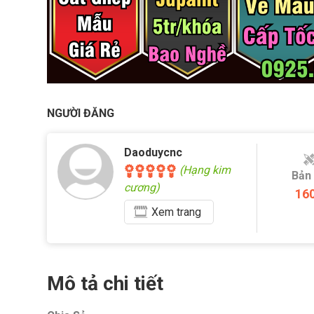
NGƯỜI ĐĂNG
Daoduycnc
(Hạng kim
Bản
cương)
16
Xem
trang
Mô tả chi tiết