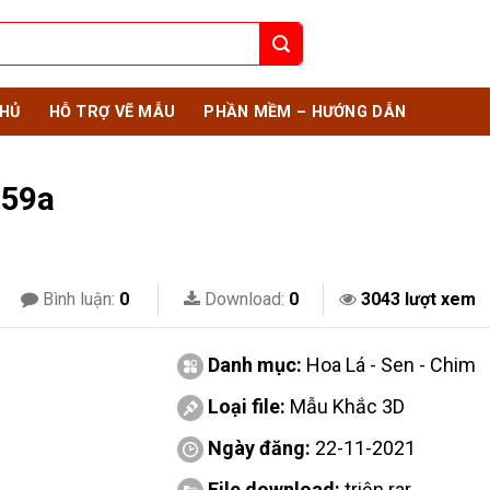
HỦ
HỖ TRỢ VẼ MẪU
PHẦN MỀM – HƯỚNG DẪN
 59a
Bình luận:
0
Download:
0
3043 lượt xem
Danh mục:
Hoa Lá - Sen - Chim
Loại file:
Mẫu Khắc 3D
Ngày đăng:
22-11-2021
File download:
triện.rar