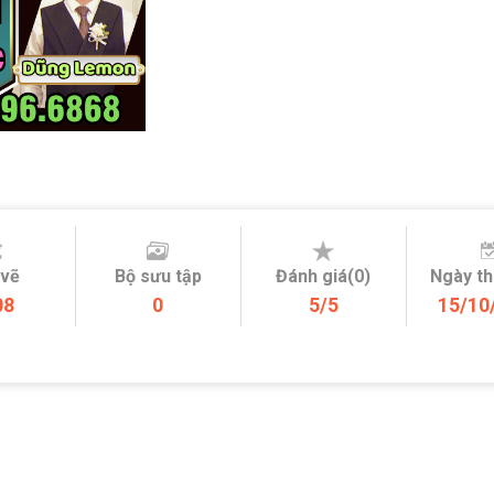
 vẽ
Bộ sưu tập
Đánh giá(0)
Ngày t
08
0
5/5
15/10