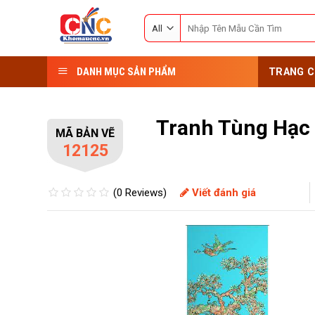
Skip
Search
to
for:
content
DANH MỤC SẢN PHẨM
TRANG C
Tranh Tùng Hạc
MÃ BẢN VẼ
12125
(0 Reviews)
Viết đánh giá