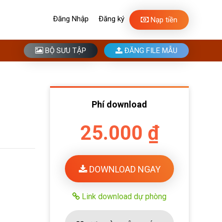
Đăng Nhập
Đăng ký
Nạp tiền
BỘ SƯU TẬP
ĐĂNG FILE MẪU
Phí download
25.000 ₫
DOWNLOAD NGAY
Link download dự phòng