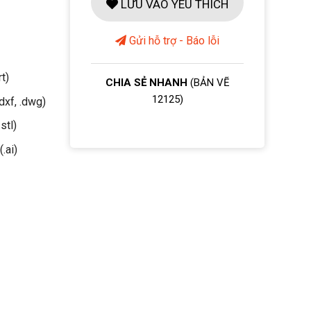
LƯU VÀO YÊU THÍCH
Gửi hỗ trợ - Báo lỗi
rt)
CHIA SẺ NHANH
(BẢN VẼ
12125)
dxf, .dwg)
stl)
(.ai)