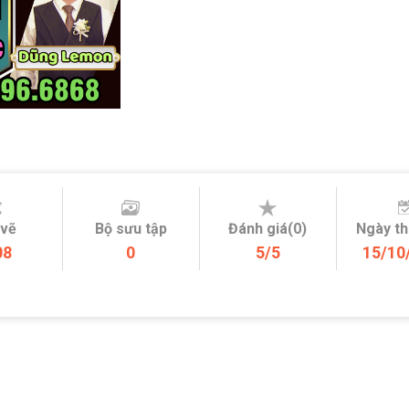
 vẽ
Bộ sưu tập
Đánh giá(0)
Ngày t
08
0
5/5
15/10