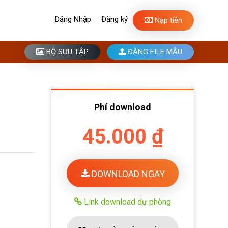
Đăng Nhập
Đăng ký
Nạp tiền
BỘ SƯU TẬP
ĐĂNG FILE MẪU
Phí download
45.000 ₫
DOWNLOAD NGAY
Link download dự phòng