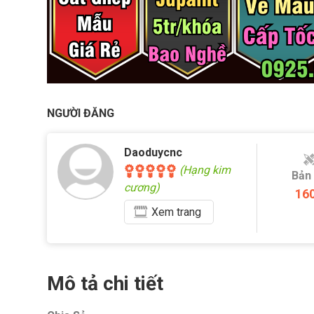
NGƯỜI ĐĂNG
Daoduycnc
(Hạng kim
Bản
cương)
16
Xem
trang
Mô tả chi tiết