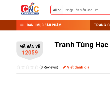
Skip
Search
to
for:
content
DANH MỤC SẢN PHẨM
TRANG C
Tranh Tùng Hạc
MÃ BẢN VẼ
12059
(0 Reviews)
Viết đánh giá