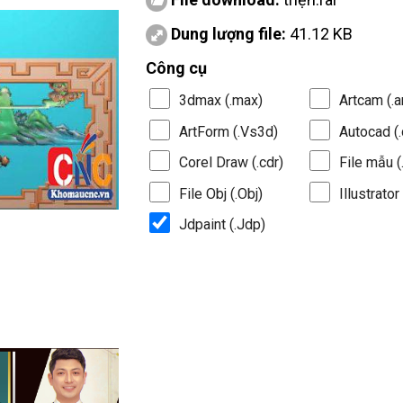
Dung lượng file:
41.12 KB
Công cụ
3dmax (.max)
Artcam (.a
ArtForm (.Vs3d)
Autocad (.
Corel Draw (.cdr)
File mẫu (.
File Obj (.Obj)
Illustrator 
Jdpaint (.Jdp)