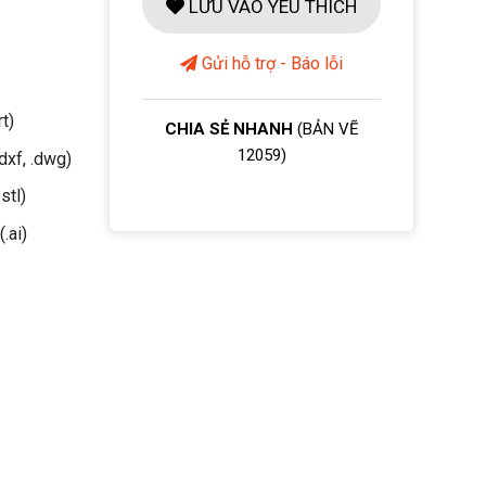
LƯU VÀO YÊU THÍCH
Gửi hỗ trợ - Báo lỗi
rt)
CHIA SẺ NHANH
(BẢN VẼ
12059)
dxf, .dwg)
stl)
(.ai)