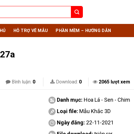
HỦ
HỖ TRỢ VẼ MẪU
PHẦN MỀM – HƯỚNG DẪN
 27a
Bình luận:
0
Download:
0
2065 lượt xem
Danh mục:
Hoa Lá - Sen - Chim
Loại file:
Mẫu Khắc 3D
Ngày đăng:
22-11-2021
File download:
triện.rar