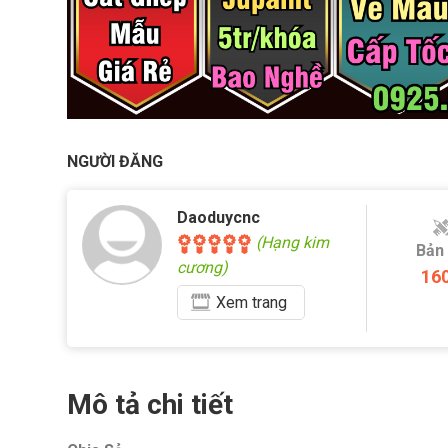
NGƯỜI ĐĂNG
Daoduycnc
(Hạng kim
Bản
cương)
16
Xem
trang
Mô tả chi tiết