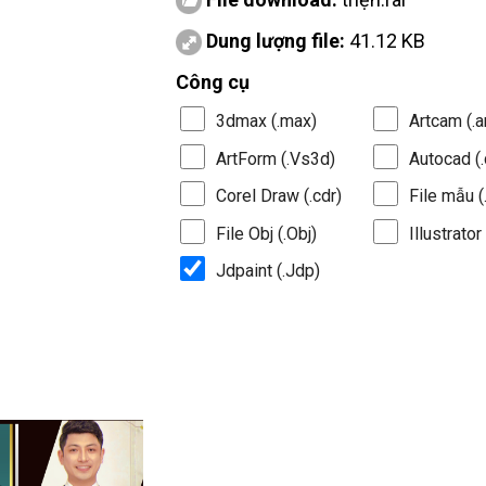
Dung lượng file:
41.12 KB
Công cụ
3dmax (.max)
Artcam (.a
ArtForm (.Vs3d)
Autocad (.
Corel Draw (.cdr)
File mẫu (.
File Obj (.Obj)
Illustrator 
Jdpaint (.Jdp)