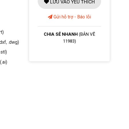
LƯU VÀO YÊU THÍCH
Gửi hỗ trợ - Báo lỗi
rt)
CHIA SẺ NHANH
(BẢN VẼ
11983)
dxf, .dwg)
stl)
(.ai)