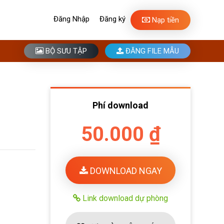
Đăng Nhập
Đăng ký
Nạp tiền
BỘ SƯU TẬP
ĐĂNG FILE MẪU
Phí download
50.000 ₫
DOWNLOAD NGAY
Link download dự phòng