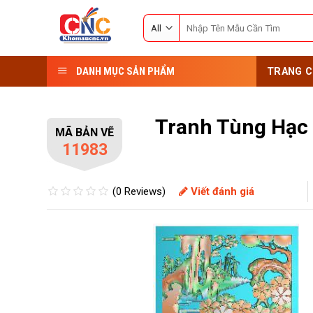
Skip
Search
to
for:
content
DANH MỤC SẢN PHẨM
TRANG C
Tranh Tùng Hạc
MÃ BẢN VẼ
11983
(0 Reviews)
Viết đánh giá