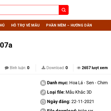
HỦ
HỖ TRỢ VẼ MẪU
PHẦN MỀM – HƯỚNG DẪN
 07a
Bình luận:
0
Download:
0
2657 lượt xem
Danh mục:
Hoa Lá - Sen - Chim
Loại file:
Mẫu Khắc 3D
Ngày đăng:
22-11-2021
File download:
triện.rar