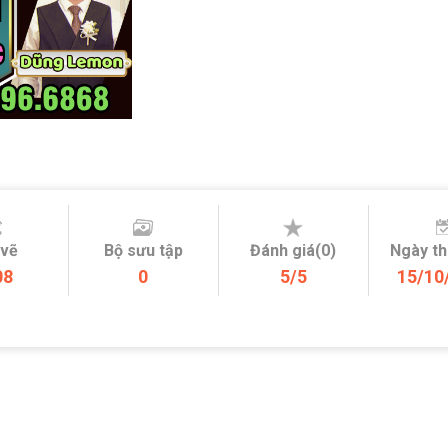
 vẽ
Bộ sưu tập
Đánh giá(0)
Ngày t
08
0
5/5
15/10