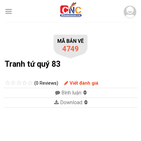
Skip
to
content
MÃ BẢN VẼ
4749
Tranh tứ quý 83
(0 Reviews)
Viết đánh giá
Bình luận:
0
Download:
0