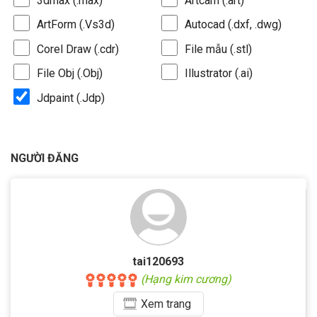
3dmax (.max)
Artcam (.art)
ArtForm (.Vs3d)
Autocad (.dxf, .dwg)
Corel Draw (.cdr)
File mẫu (.stl)
File Obj (.Obj)
Illustrator (.ai)
Jdpaint (.Jdp)
NGƯỜI ĐĂNG
tai120693
(Hạng kim cương)
Xem
trang