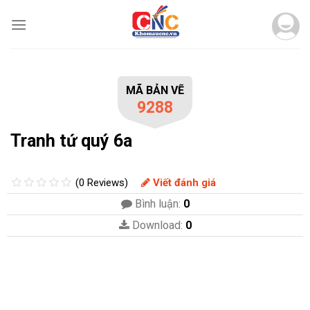
Skip
to
content
MÃ BẢN VẼ
9288
Tranh tứ quý 6a
(0 Reviews)
Viết đánh giá
Bình luận:
0
Download:
0