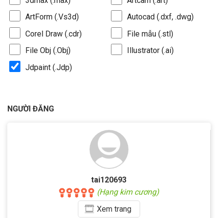
3dmax (.max)
Artcam (.art)
ArtForm (.Vs3d)
Autocad (.dxf, .dwg)
Corel Draw (.cdr)
File mẫu (.stl)
File Obj (.Obj)
Illustrator (.ai)
Jdpaint (.Jdp)
NGƯỜI ĐĂNG
tai120693
(Hạng kim cương)
Xem
trang