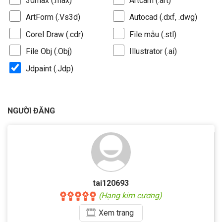
3dmax (.max)
Artcam (.art)
ArtForm (.Vs3d)
Autocad (.dxf, .dwg)
Corel Draw (.cdr)
File mẫu (.stl)
File Obj (.Obj)
Illustrator (.ai)
Jdpaint (.Jdp)
NGƯỜI ĐĂNG
tai120693
(Hạng kim cương)
Xem
trang