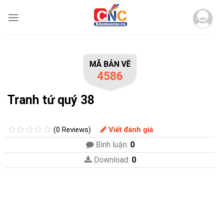
Skip
to
content
MÃ BẢN VẼ
4586
Tranh tứ quý 38
(0 Reviews)
Viết đánh giá
Bình luận:
0
Download:
0