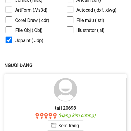
3dmax (.max)
Artcam (.art)
ArtForm (.Vs3d)
Autocad (.dxf, .dwg)
Corel Draw (.cdr)
File mẫu (.stl)
File Obj (.Obj)
Illustrator (.ai)
Jdpaint (.Jdp)
NGƯỜI ĐĂNG
tai120693
(Hạng kim cương)
Xem
trang