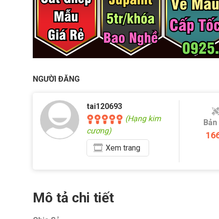
NGƯỜI ĐĂNG
tai120693
(Hạng kim
Bản
cương)
16
Xem
trang
Mô tả chi tiết