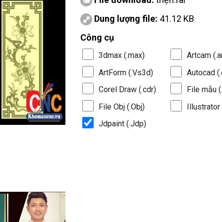
Dung lượng file:
41.12 KB
Công cụ
3dmax (.max)
Artcam (.a
ArtForm (.Vs3d)
Autocad (.
Corel Draw (.cdr)
File mẫu (.
File Obj (.Obj)
Illustrator 
Jdpaint (.Jdp)