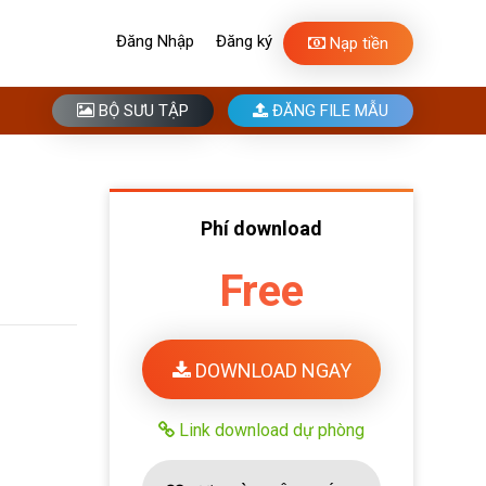
Đăng Nhập
Đăng ký
Nạp tiền
BỘ SƯU TẬP
ĐĂNG FILE MẪU
Phí download
Free
DOWNLOAD NGAY
Link download dự phòng