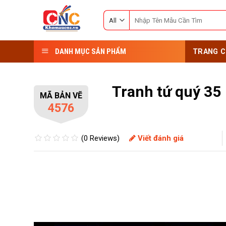
Skip
Search
to
for:
content
DANH MỤC SẢN PHẨM
TRANG C
Tranh tứ quý 35
MÃ BẢN VẼ
4576
(0 Reviews)
Viết đánh giá