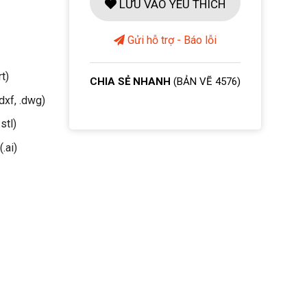
LƯU VÀO YÊU THÍCH
Gửi hỗ trợ - Báo lỗi
rt)
CHIA SẺ NHANH
(BẢN VẼ 4576)
dxf, .dwg)
stl)
(.ai)