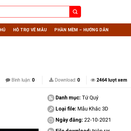
HỦ
HỖ TRỢ VẼ MẪU
PHẦN MỀM – HƯỚNG DẪN
Bình luận:
0
Download:
0
2464 lượt xem
Danh mục:
Tứ Quý
Loại file:
Mẫu Khắc 3D
Ngày đăng:
22-10-2021
File download:
triện.rar