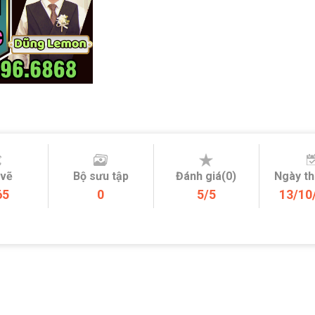
 vẽ
Bộ sưu tập
Đánh giá(0)
Ngày t
65
0
5/5
13/10