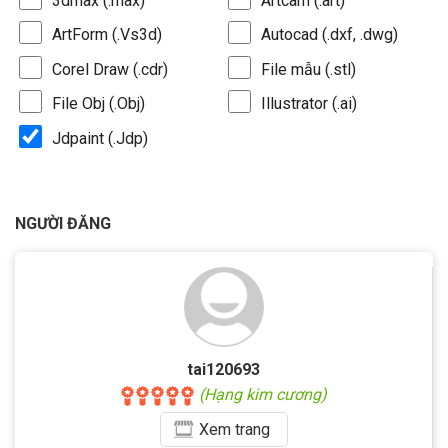
3dmax (.max)
Artcam (.art)
ArtForm (.Vs3d)
Autocad (.dxf, .dwg)
Corel Draw (.cdr)
File mẫu (.stl)
File Obj (.Obj)
Illustrator (.ai)
Jdpaint (.Jdp)
NGƯỜI ĐĂNG
tai120693
(Hạng kim cương)
Xem
trang