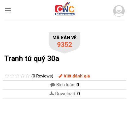
Skip
to
content
MÃ BẢN VẼ
9352
Tranh tứ quý 30a
(0 Reviews)
Viết đánh giá
Bình luận:
0
Download:
0