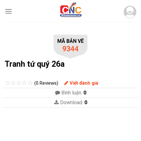
Skip
to
content
MÃ BẢN VẼ
9344
Tranh tứ quý 26a
(0 Reviews)
Viết đánh giá
Bình luận:
0
Download:
0