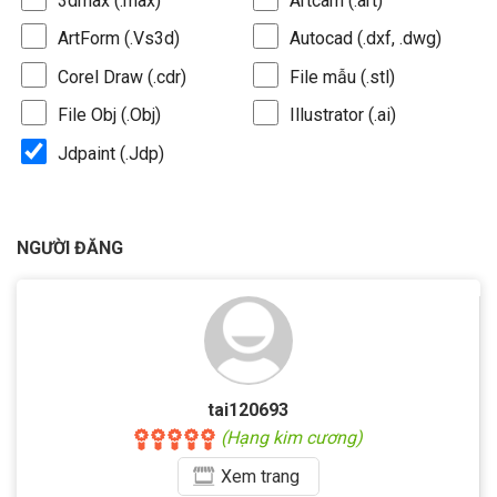
3dmax (.max)
Artcam (.art)
ArtForm (.Vs3d)
Autocad (.dxf, .dwg)
Corel Draw (.cdr)
File mẫu (.stl)
File Obj (.Obj)
Illustrator (.ai)
Jdpaint (.Jdp)
NGƯỜI ĐĂNG
tai120693
(Hạng kim cương)
Xem
trang