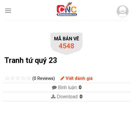
Skip
to
content
MÃ BẢN VẼ
4548
Tranh tứ quý 23
(0 Reviews)
Viết đánh giá
Bình luận:
0
Download:
0