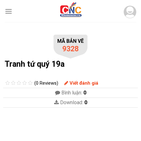
Skip
to
content
MÃ BẢN VẼ
9328
Tranh tứ quý 19a
(0 Reviews)
Viết đánh giá
Bình luận:
0
Download:
0