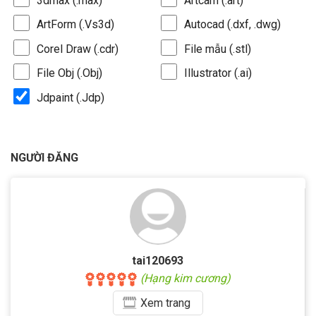
3dmax (.max)
Artcam (.art)
ArtForm (.Vs3d)
Autocad (.dxf, .dwg)
Corel Draw (.cdr)
File mẫu (.stl)
File Obj (.Obj)
Illustrator (.ai)
Jdpaint (.Jdp)
NGƯỜI ĐĂNG
tai120693
(Hạng kim cương)
Xem
trang