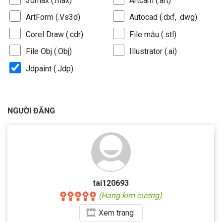
3dmax (.max)
Artcam (.art)
ArtForm (.Vs3d)
Autocad (.dxf, .dwg)
Corel Draw (.cdr)
File mẫu (.stl)
File Obj (.Obj)
Illustrator (.ai)
Jdpaint (.Jdp)
NGƯỜI ĐĂNG
tai120693
(Hạng kim cương)
Xem
trang