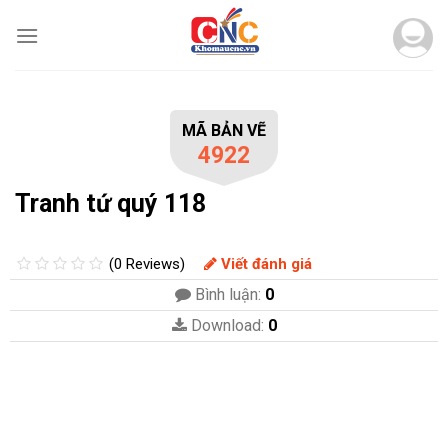
Skip
to
content
MÃ BẢN VẼ
4922
Tranh tứ quý 118
(0 Reviews)
Viết đánh giá
Bình luận:
0
Download:
0