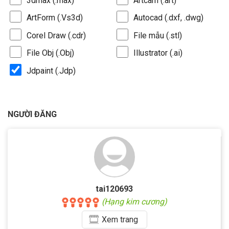
3dmax (.max)
Artcam (.art)
ArtForm (.Vs3d)
Autocad (.dxf, .dwg)
Corel Draw (.cdr)
File mẫu (.stl)
File Obj (.Obj)
Illustrator (.ai)
Jdpaint (.Jdp)
NGƯỜI ĐĂNG
tai120693
(Hạng kim cương)
Xem
trang