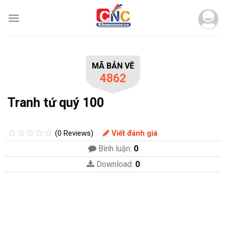
Skip
to
content
MÃ BẢN VẼ
4862
Tranh tứ quý 100
(0 Reviews)
Viết đánh giá
Bình luận:
0
Download:
0