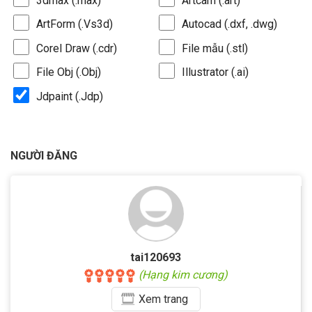
3dmax (.max)
Artcam (.art)
ArtForm (.Vs3d)
Autocad (.dxf, .dwg)
Corel Draw (.cdr)
File mẫu (.stl)
File Obj (.Obj)
Illustrator (.ai)
Jdpaint (.Jdp)
NGƯỜI ĐĂNG
tai120693
(Hạng kim cương)
Xem
trang