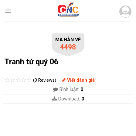
Skip
to
content
MÃ BẢN VẼ
4498
Tranh tứ quý 06
(0 Reviews)
Viết đánh giá
Bình luận:
0
Download:
0