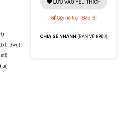
LƯU VÀO YÊU THÍCH
Gửi hỗ trợ - Báo lỗi
rt)
CHIA SẺ NHANH
(BẢN VẼ 8900)
dxf, .dwg)
stl)
(.ai)