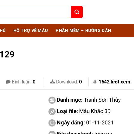
HỦ
HỖ TRỢ VẼ MẪU
PHẦN MỀM – HƯỚNG DẪN
 129
Bình luận:
0
Download:
0
1642 lượt xem
Danh mục:
Tranh Sơn Thủy
Loại file:
Mẫu Khắc 3D
Ngày đăng:
01-11-2021
File download:
triện.rar