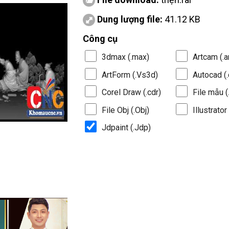
Dung lượng file:
41.12 KB
Công cụ
3dmax (.max)
Artcam (.a
ArtForm (.Vs3d)
Autocad (.
Corel Draw (.cdr)
File mẫu (.
File Obj (.Obj)
Illustrator 
Jdpaint (.Jdp)