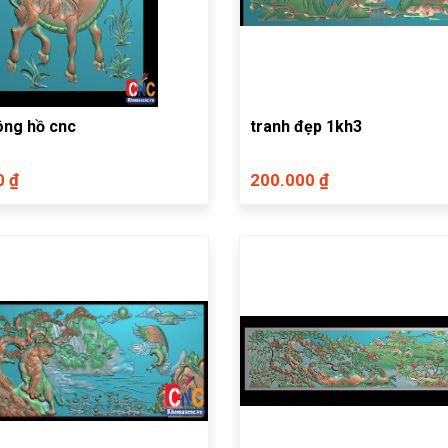
ông hồ cnc
tranh đẹp 1kh3
0 ₫
200.000 ₫