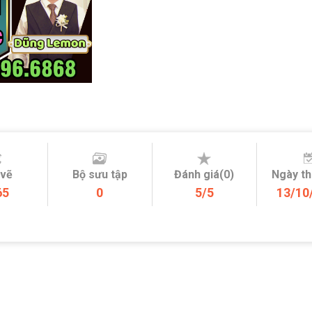
 vẽ
Bộ sưu tập
Đánh giá(0)
Ngày t
65
0
5/5
13/10