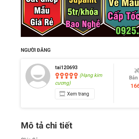
NGƯỜI ĐĂNG
tai120693
(Hạng kim
Bản
cương)
16
Xem
trang
Mô tả chi tiết