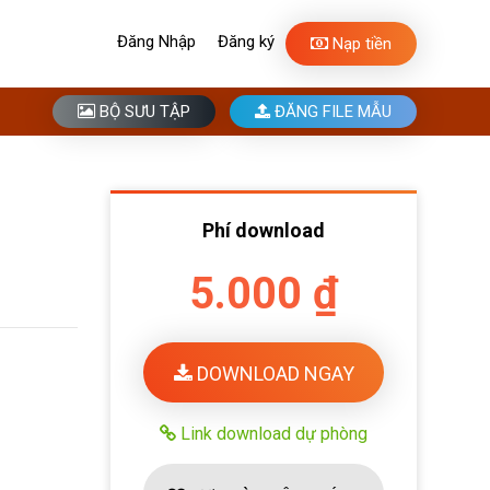
Đăng Nhập
Đăng ký
Nạp tiền
BỘ SƯU TẬP
ĐĂNG FILE MẪU
Phí download
5.000 ₫
DOWNLOAD NGAY
Link download dự phòng