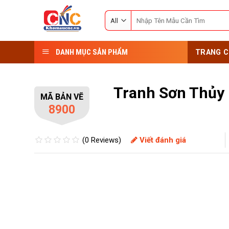
Skip
Search
to
for:
content
DANH MỤC SẢN PHẨM
TRANG C
Tranh Sơn Thủy
MÃ BẢN VẼ
8900
(0 Reviews)
Viết đánh giá