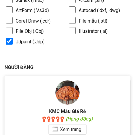
3dmax (.max)
Artcam (.art)
ArtForm (.Vs3d)
Autocad (.dxf, .dwg)
Corel Draw (.cdr)
File mẫu (.stl)
File Obj (.Obj)
Illustrator (.ai)
Jdpaint (.Jdp)
NGƯỜI ĐĂNG
KMC Mẫu Giá Rẽ
(Hạng đồng)
Xem
trang