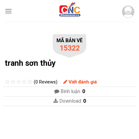
Skip
to
content
MÃ BẢN VẼ
15322
tranh sơn thủy
(0 Reviews)
Viết đánh giá
Bình luận:
0
Download:
0