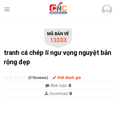
Skip
to
content
MÃ BẢN VẼ
13333
tranh cá chép lí ngư vọng nguyệt bản
rộng đẹp
(0 Reviews)
Viết đánh giá
Bình luận:
0
Download:
0