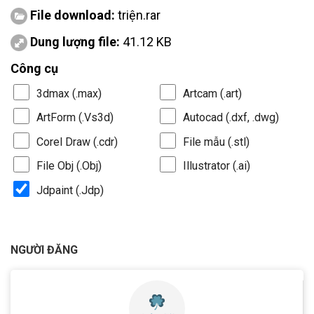
File download:
triện.rar
Dung lượng file:
41.12 KB
Công cụ
3dmax (.max)
Artcam (.art)
ArtForm (.Vs3d)
Autocad (.dxf, .dwg)
Corel Draw (.cdr)
File mẫu (.stl)
File Obj (.Obj)
Illustrator (.ai)
Jdpaint (.Jdp)
NGƯỜI ĐĂNG