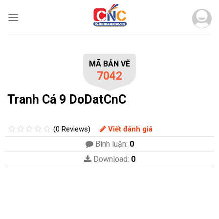
Skip
to
content
MÃ BẢN VẼ
7042
Tranh Cá 9 DoDatCnC
(0 Reviews)
Viết đánh giá
Bình luận:
0
Download:
0