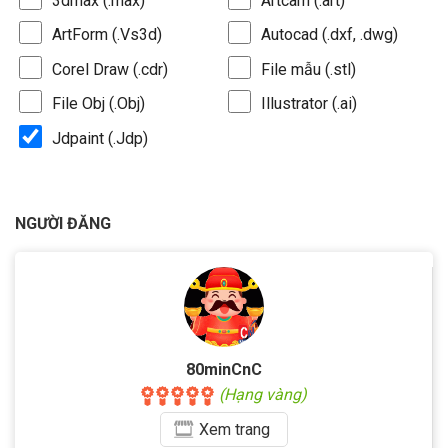
3dmax (.max)
Artcam (.art)
ArtForm (.Vs3d)
Autocad (.dxf, .dwg)
Corel Draw (.cdr)
File mẫu (.stl)
File Obj (.Obj)
Illustrator (.ai)
Jdpaint (.Jdp)
NGƯỜI ĐĂNG
80minCnC
(Hạng vàng)
Xem
trang