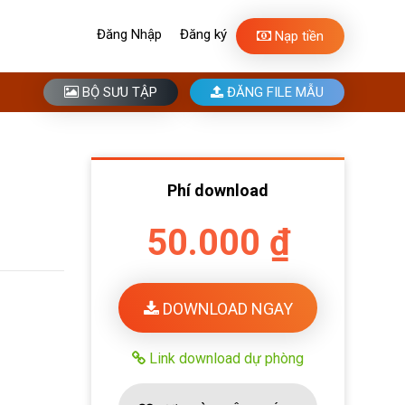
Đăng Nhập
Đăng ký
Nạp tiền
BỘ SƯU TẬP
ĐĂNG FILE MẪU
Phí download
50.000 ₫
DOWNLOAD NGAY
Link download dự phòng