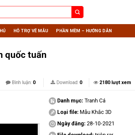
HỦ
HỖ TRỢ VẼ MẪU
PHẦN MỀM – HƯỚNG DẪN
n quốc tuấn
Bình luận:
0
Download:
0
2180 lượt xem
Danh mục:
Tranh Cá
Loại file:
Mẫu Khắc 3D
Ngày đăng:
28-10-2021
File download:
triện.rar