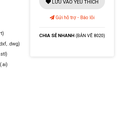
LƯU VÀO YÊU THÍCH
Gửi hỗ trợ - Báo lỗi
rt)
CHIA SẺ NHANH
(BẢN VẼ 8020)
dxf, .dwg)
stl)
(.ai)