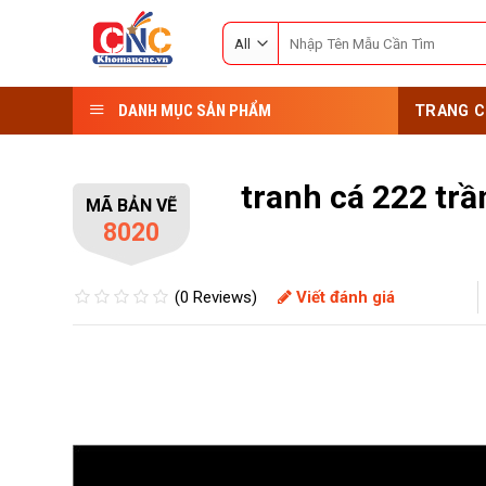
Skip
Search
to
for:
content
DANH MỤC SẢN PHẨM
TRANG C
tranh cá 222 trầ
MÃ BẢN VẼ
8020
(0 Reviews)
Viết đánh giá