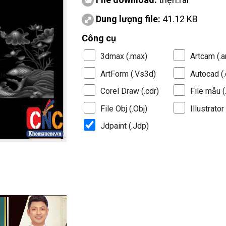
Dung lượng file:
41.12 KB
Công cụ
3dmax (.max)
Artcam (.a
ArtForm (.Vs3d)
Autocad (.
Corel Draw (.cdr)
File mẫu (.
File Obj (.Obj)
Illustrator 
Jdpaint (.Jdp)