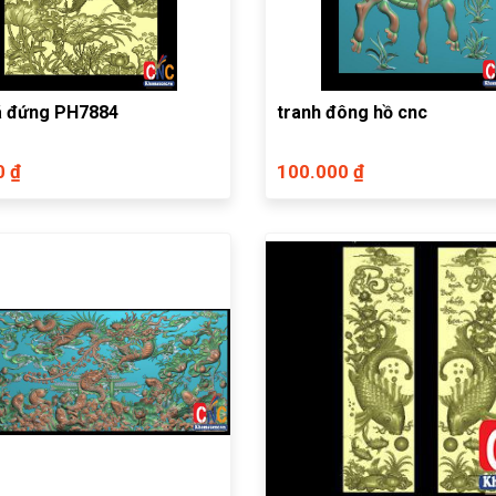
á đứng PH7884
tranh đông hồ cnc
0 ₫
100.000 ₫