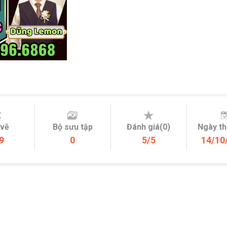
 vẽ
Bộ sưu tập
Đánh giá(0)
Ngày t
9
0
5/5
14/10