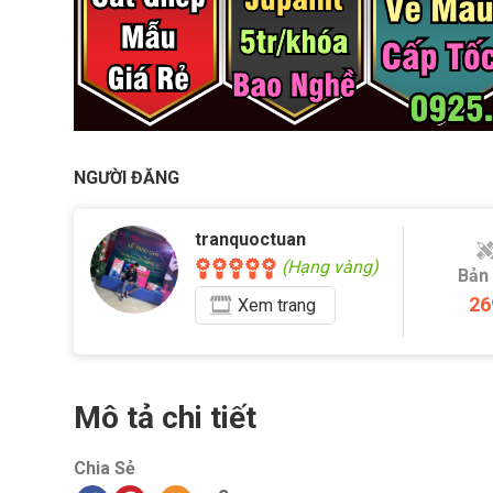
NGƯỜI ĐĂNG
tranquoctuan
(Hạng vàng)
Bản
26
Xem
trang
Mô tả chi tiết
Chia Sẻ