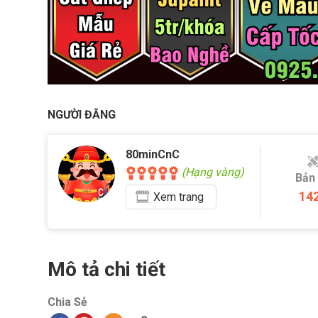
NGƯỜI ĐĂNG
80minCnC
(Hạng vàng)
Bản
14
Xem
trang
Mô tả chi tiết
Chia Sẻ