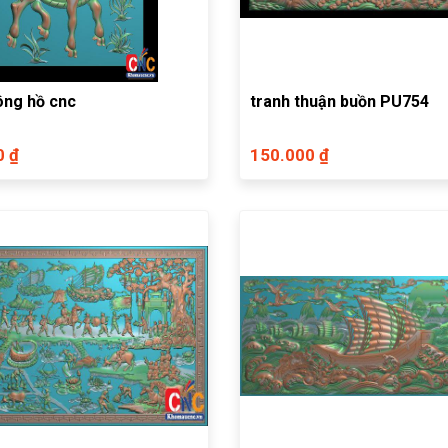
ông hồ cnc
tranh thuận buồn PU754
0 ₫
150.000 ₫