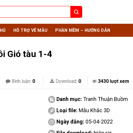
HỦ
HỖ TRỢ VẼ MẪU
PHẦN MỀM – HƯỚNG DẪN
 Gió tàu 1-4
Bình luận:
0
Download:
0
3430 lượt xem
Danh mục:
Tranh Thuận Buồm
Loại file:
Mẫu Khắc 3D
Ngày đăng:
05-04-2022
File download:
triện.rar