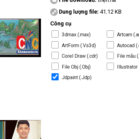
Dung lượng file:
41.12 KB
Công cụ
3dmax (.max)
Artcam (.a
ArtForm (.Vs3d)
Autocad (.
Corel Draw (.cdr)
File mẫu (.
File Obj (.Obj)
Illustrator 
Jdpaint (.Jdp)