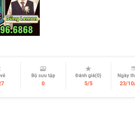
 vẽ
Bộ sưu tập
Đánh giá(0)
Ngày t
27
0
5/5
23/10