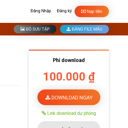
Đăng Nhập
Đăng ký
Nạp tiền
BỘ SƯU TẬP
ĐĂNG FILE MẪU
Phí download
100.000 ₫
DOWNLOAD NGAY
Link download dự phòng