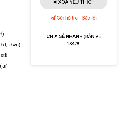
XOÁ YÊU THÍCH
Gửi hỗ trợ - Báo lỗi
rt)
CHIA SẺ NHANH
(BẢN VẼ
13478)
dxf, .dwg)
stl)
(.ai)