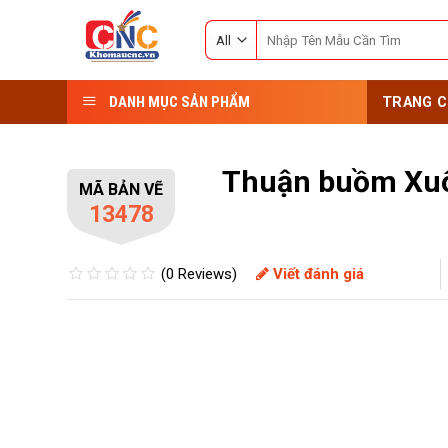
Skip
Search
to
for:
content
DANH MỤC SẢN PHẨM
TRANG C
Thuận buồm Xuôi
MÃ BẢN VẼ
13478
(0 Reviews)
Viết đánh giá