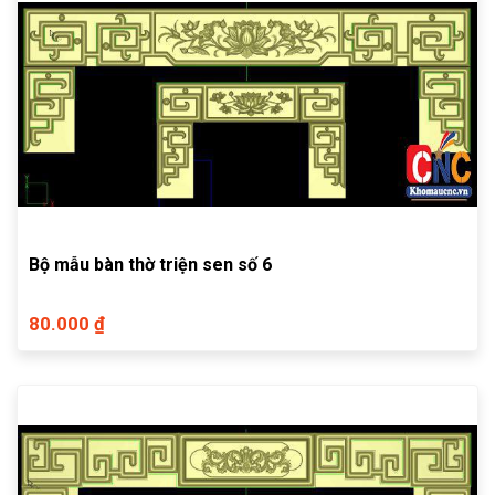
Bộ mẫu bàn thờ triện sen số 6
80.000 ₫