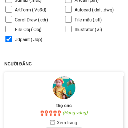
3dmax (.max)
Artcam (.art)
ArtForm (.Vs3d)
Autocad (.dxf, .dwg)
Corel Draw (.cdr)
File mẫu (.stl)
File Obj (.Obj)
Illustrator (.ai)
Jdpaint (.Jdp)
NGƯỜI ĐĂNG
thọ cnc
(Hạng vàng)
Xem
trang