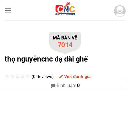
Skip
to
content
MÃ BẢN VẼ
7014
thọ nguyễncnc dạ dài ghế
(0 Reviews)
Viết đánh giá
Bình luận:
0