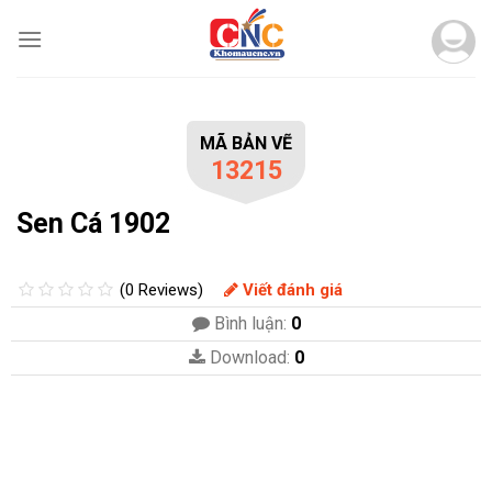
Skip
to
content
MÃ BẢN VẼ
13215
Sen Cá 1902
(0 Reviews)
Viết đánh giá
Bình luận:
0
Download:
0