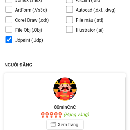
3dmax (.max)
Artcam (.art)
ArtForm (.Vs3d)
Autocad (.dxf, .dwg)
Corel Draw (.cdr)
File mẫu (.stl)
File Obj (.Obj)
Illustrator (.ai)
Jdpaint (.Jdp)
NGƯỜI ĐĂNG
80minCnC
(Hạng vàng)
Xem
trang