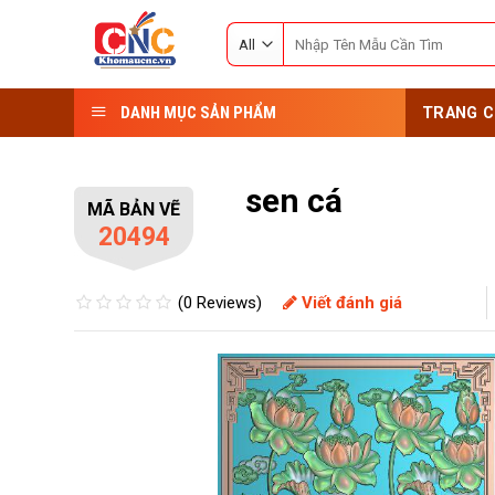
Skip
Search
to
for:
content
DANH MỤC SẢN PHẨM
TRANG C
sen cá
MÃ BẢN VẼ
20494
(0 Reviews)
Viết đánh giá