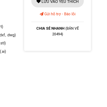
LƯU VÀO YÊU THÍCH
Gửi hỗ trợ - Báo lỗi
rt)
CHIA SẺ NHANH
(BẢN VẼ
20494)
dxf, .dwg)
stl)
(.ai)