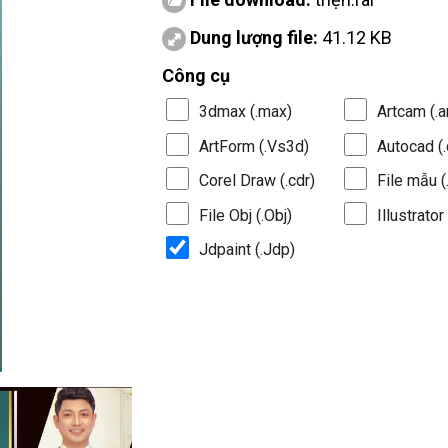
Dung lượng file:
41.12 KB
Công cụ
3dmax (.max)
Artcam (.a
ArtForm (.Vs3d)
Autocad (.
Corel Draw (.cdr)
File mẫu (.
File Obj (.Obj)
Illustrator 
Jdpaint (.Jdp)