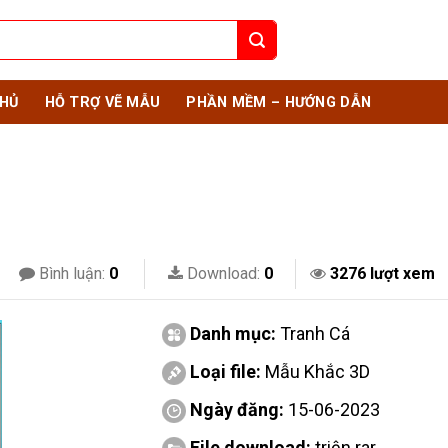
HỦ
HỖ TRỢ VẼ MẪU
PHẦN MỀM – HƯỚNG DẪN
Bình luận:
0
Download:
0
3276 lượt xem
Danh mục:
Tranh Cá
Loại file:
Mẫu Khắc 3D
Ngày đăng:
15-06-2023
File download:
triện.rar