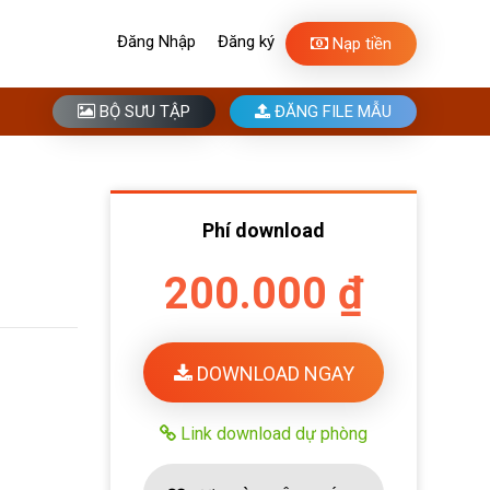
Đăng Nhập
Đăng ký
Nạp tiền
BỘ SƯU TẬP
ĐĂNG FILE MẪU
Phí download
200.000 ₫
DOWNLOAD NGAY
Link download dự phòng