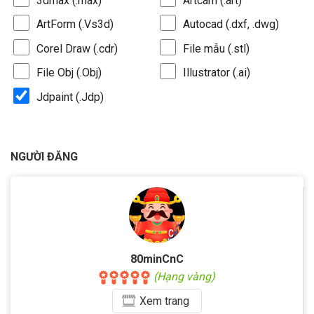
3dmax (.max)
Artcam (.art)
ArtForm (.Vs3d)
Autocad (.dxf, .dwg)
Corel Draw (.cdr)
File mẫu (.stl)
File Obj (.Obj)
Illustrator (.ai)
Jdpaint (.Jdp)
NGƯỜI ĐĂNG
80minCnC
(Hạng vàng)
Xem
trang