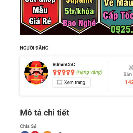
NGƯỜI ĐĂNG
80minCnC
(Hạng vàng)
Bản
14
Xem
trang
Mô tả chi tiết
Chia Sẻ