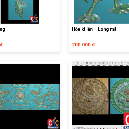
ứng
Hỏa kì lân – Long mã
 ₫
200.000 ₫