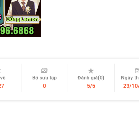
 vẽ
Bộ sưu tập
Đánh giá(0)
Ngày t
27
0
5/5
23/10