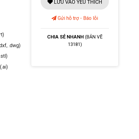
LƯU VÀO YÊU THÍCH
Gửi hỗ trợ - Báo lỗi
rt)
CHIA SẺ NHANH
(BẢN VẼ
13181)
dxf, .dwg)
stl)
(.ai)