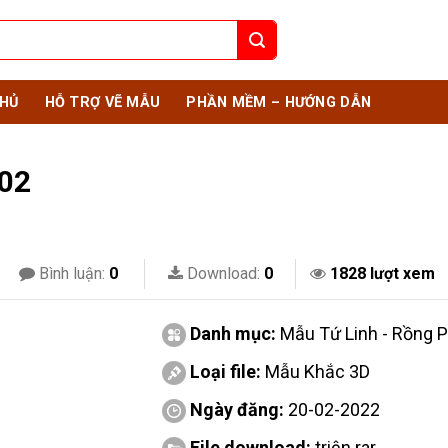
HỦ
HỖ TRỢ VẼ MẪU
PHẦN MỀM – HƯỚNG DẪN
702
Bình luận:
0
Download:
0
1828 lượt xem
Danh mục:
Mẫu Tứ Linh - Rồng 
Loại file:
Mẫu Khắc 3D
Ngày đăng:
20-02-2022
File download:
triện.rar