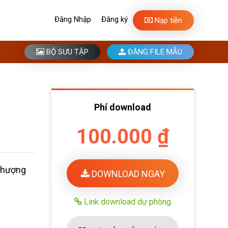
Đăng Nhập
Đăng ký
Nạp tiền
BỘ SƯU TẬP
ĐĂNG FILE MẪU
Phí download
100.000 ₫
Phượng
DOWNLOAD NGAY
Link download dự phòng