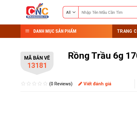
Skip
Search
to
for:
content
DANH MỤC SẢN PHẨM
TRANG C
Rồng Trầu 6g 1
MÃ BẢN VẼ
13181
(0 Reviews)
Viết đánh giá