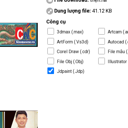
Dung lượng file:
41.12 KB
Công cụ
3dmax (.max)
Artcam (.a
ArtForm (.Vs3d)
Autocad (.
Corel Draw (.cdr)
File mẫu (.
File Obj (.Obj)
Illustrator 
Jdpaint (.Jdp)