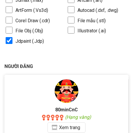
3dmax (.max)
Artcam (.art)
ArtForm (.Vs3d)
Autocad (.dxf, .dwg)
Corel Draw (.cdr)
File mẫu (.stl)
File Obj (.Obj)
Illustrator (.ai)
Jdpaint (.Jdp)
NGƯỜI ĐĂNG
80minCnC
(Hạng vàng)
Xem
trang