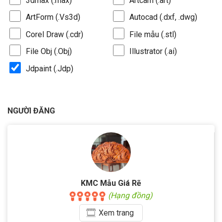
3dmax (.max)
Artcam (.art)
ArtForm (.Vs3d)
Autocad (.dxf, .dwg)
Corel Draw (.cdr)
File mẫu (.stl)
File Obj (.Obj)
Illustrator (.ai)
Jdpaint (.Jdp)
NGƯỜI ĐĂNG
KMC Mẫu Giá Rẽ
(Hạng đồng)
Xem
trang