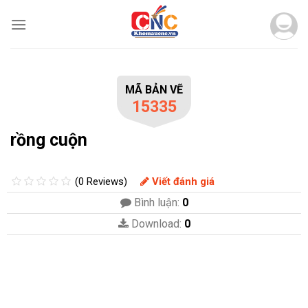
Skip
to
content
MÃ BẢN VẼ
15335
rồng cuộn
(0 Reviews)
Viết đánh giá
Bình luận:
0
Download:
0