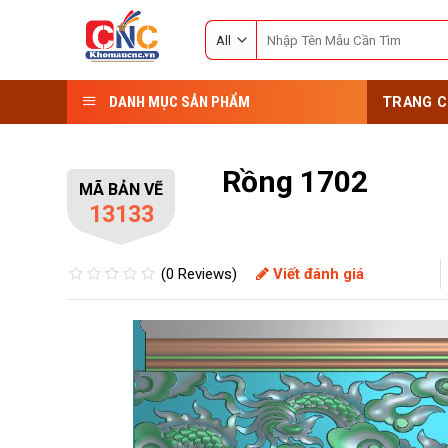
Skip
Search
to
for:
content
DANH MỤC SẢN PHẨM
TRANG C
Rồng 1702
MÃ BẢN VẼ
13133
(0 Reviews)
Viết đánh giá