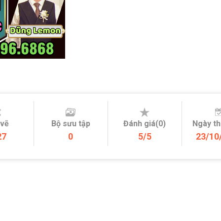
 vẽ
Bộ sưu tập
Đánh giá(0)
Ngày t
27
0
5/5
23/10