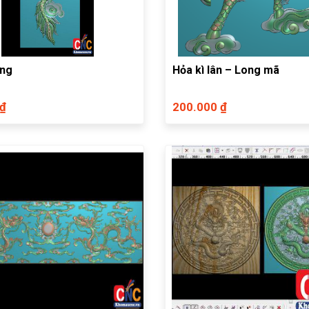
ứng
Hỏa kì lân – Long mã
 ₫
200.000 ₫