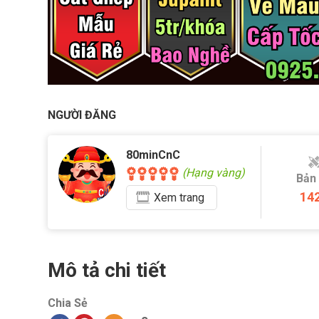
NGƯỜI ĐĂNG
80minCnC
(Hạng vàng)
Bản
14
Xem
trang
Mô tả chi tiết
Chia Sẻ