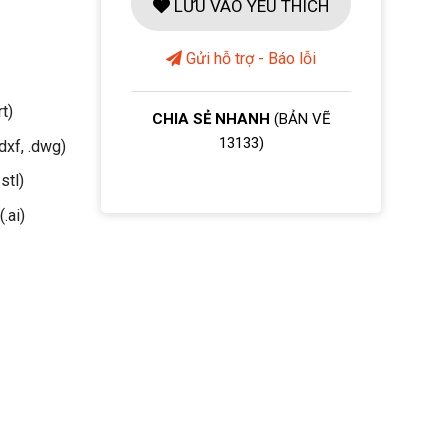
LƯU VÀO YÊU THÍCH
Gửi hỗ trợ - Báo lỗi
rt)
CHIA SẺ NHANH
(BẢN VẼ
13133)
dxf, .dwg)
stl)
(.ai)