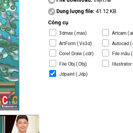
Dung lượng file:
41.12 KB
Công cụ
3dmax (.max)
Artcam (.a
ArtForm (.Vs3d)
Autocad (.
Corel Draw (.cdr)
File mẫu (.
File Obj (.Obj)
Illustrator 
Jdpaint (.Jdp)