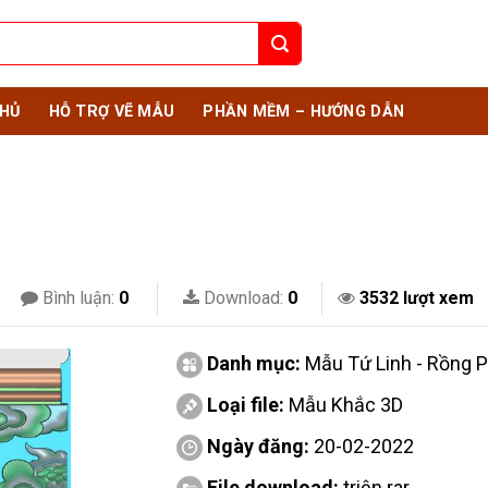
HỦ
HỖ TRỢ VẼ MẪU
PHẦN MỀM – HƯỚNG DẪN
Bình luận:
0
Download:
0
3532 lượt xem
Danh mục:
Mẫu Tứ Linh - Rồng 
Loại file:
Mẫu Khắc 3D
Ngày đăng:
20-02-2022
File download:
triện.rar