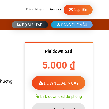
Đăng Nhập
Đăng ký
Nạp tiền
BỘ SƯU TẬP
ĐĂNG FILE MẪU
Phí download
5.000 ₫
Phượng
DOWNLOAD NGAY
Link download dự phòng