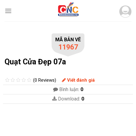
Skip
to
content
MÃ BẢN VẼ
11967
Quạt Cửa Đẹp 07a
(0 Reviews)
Viết đánh giá
Bình luận:
0
Download:
0