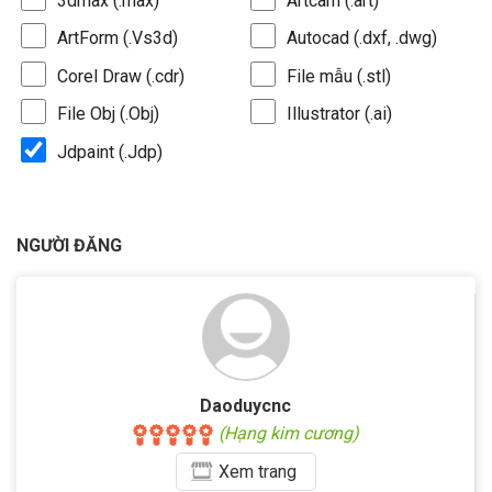
3dmax (.max)
Artcam (.art)
ArtForm (.Vs3d)
Autocad (.dxf, .dwg)
Corel Draw (.cdr)
File mẫu (.stl)
File Obj (.Obj)
Illustrator (.ai)
Jdpaint (.Jdp)
NGƯỜI ĐĂNG
Daoduycnc
(Hạng kim cương)
Xem
trang