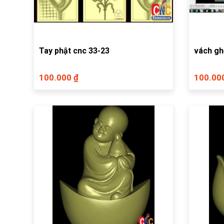
Tay phật cnc 33-23
vách gh
100.000 ₫
100.00