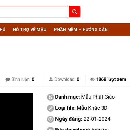
HỦ
HỖ TRỢ VẼ MẪU
PHẦN MỀM – HƯỚNG DẪN
Bình luận:
0
Download:
0
1868 lượt xem
Danh mục:
Mẫu Phật Giáo
Loại file:
Mẫu Khắc 3D
Ngày đăng:
22-01-2024
File download:
triện.rar