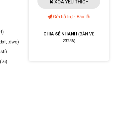
XOÁ YÊU THÍCH
Gửi hỗ trợ - Báo lỗi
rt)
CHIA SẺ NHANH
(BẢN VẼ
23236)
dxf, .dwg)
stl)
(.ai)