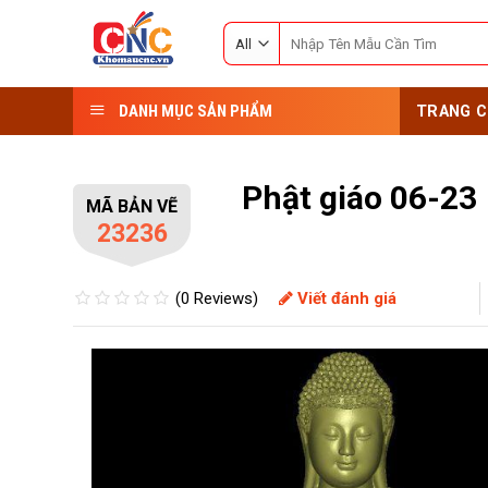
Skip
Search
to
for:
content
DANH MỤC SẢN PHẨM
TRANG C
Phật giáo 06-23
MÃ BẢN VẼ
23236
(0 Reviews)
Viết đánh giá