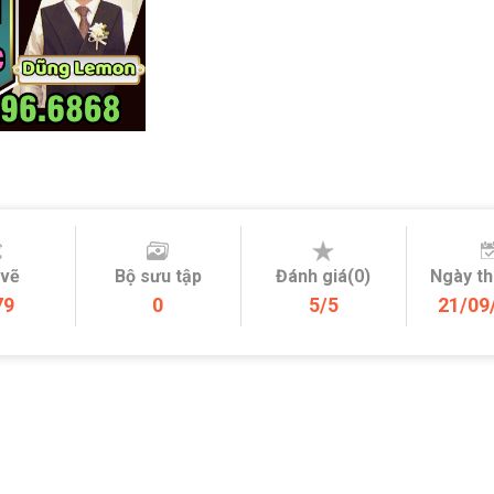
 vẽ
Bộ sưu tập
Đánh giá(0)
Ngày t
79
0
5/5
21/09