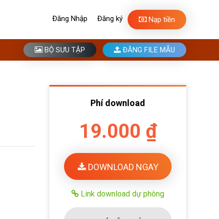
Đăng Nhập
Đăng ký
Nạp tiền
BỘ SƯU TẬP
ĐĂNG FILE MẪU
Phí download
19.000 ₫
DOWNLOAD NGAY
Link download dự phòng