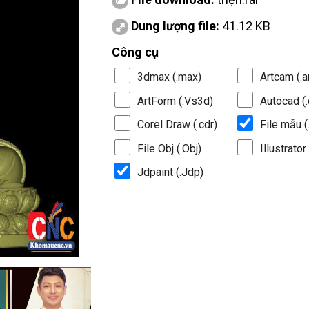
Dung lượng file:
41.12 KB
Công cụ
3dmax (.max)
Artcam (.a
ArtForm (.Vs3d)
Autocad (.
Corel Draw (.cdr)
File mẫu (.
File Obj (.Obj)
Illustrator 
Jdpaint (.Jdp)