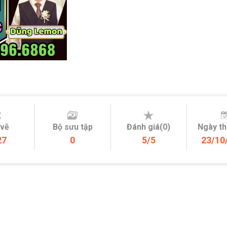
 vẽ
Bộ sưu tập
Đánh giá(0)
Ngày t
27
0
5/5
23/10