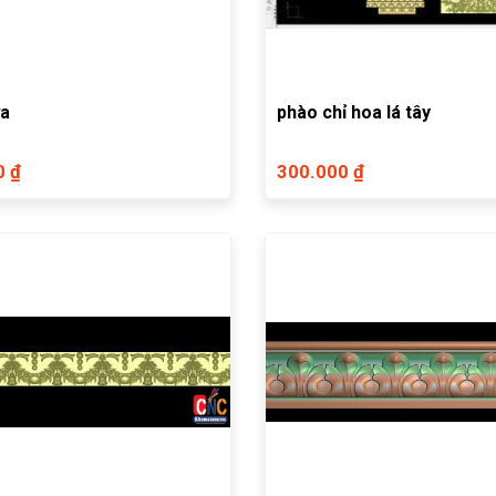
ửa
phào chỉ hoa lá tây
0 ₫
300.000 ₫