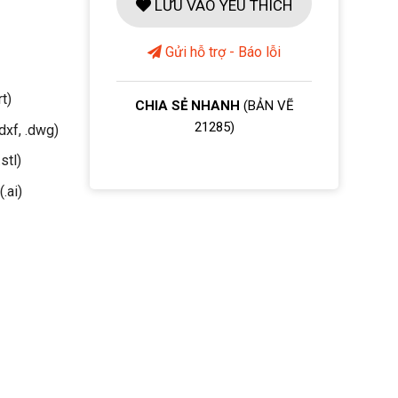
LƯU VÀO YÊU THÍCH
Gửi hỗ trợ - Báo lỗi
rt)
CHIA SẺ NHANH
(BẢN VẼ
21285)
dxf, .dwg)
stl)
(.ai)