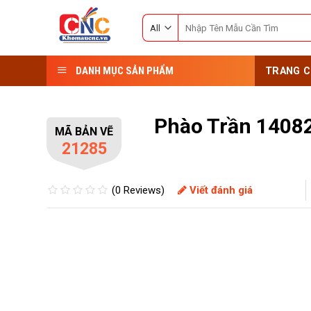
Skip
Search
to
for:
content
DANH MỤC SẢN PHẨM
TRANG C
Phào Trần 1408
MÃ BẢN VẼ
21285
(0 Reviews)
Viết đánh giá