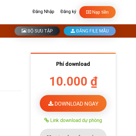
Đăng Nhập
Đăng ký
Nạp tiền
BỘ SƯU TẬP
ĐĂNG FILE MẪU
Phí download
10.000 ₫
DOWNLOAD NGAY
Link download dự phòng