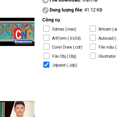
Dung lượng file:
41.12 KB
Công cụ
3dmax (.max)
Artcam (.a
ArtForm (.Vs3d)
Autocad (.
Corel Draw (.cdr)
File mẫu (.
File Obj (.Obj)
Illustrator 
Jdpaint (.Jdp)