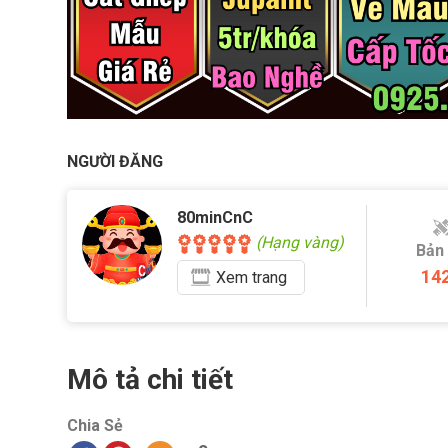
NGƯỜI ĐĂNG
80minCnC
(Hạng vàng)
Bản
14
Xem
trang
Mô tả chi tiết
Chia Sẻ