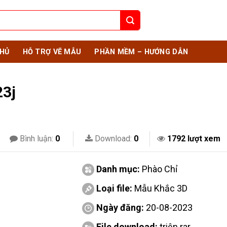
HỦ
HỖ TRỢ VẼ MẪU
PHẦN MỀM – HƯỚNG DẪN
23j
Bình luận:
0
Download:
0
1792 lượt xem
Danh mục:
Phào Chỉ
Loại file:
Mẫu Khắc 3D
Ngày đăng:
20-08-2023
File download:
triện.rar