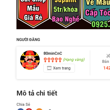
NGƯỜI ĐĂNG
80minCnC
(Hạng vàng)
Bản
14
Xem
trang
Mô tả chi tiết
Chia Sẻ