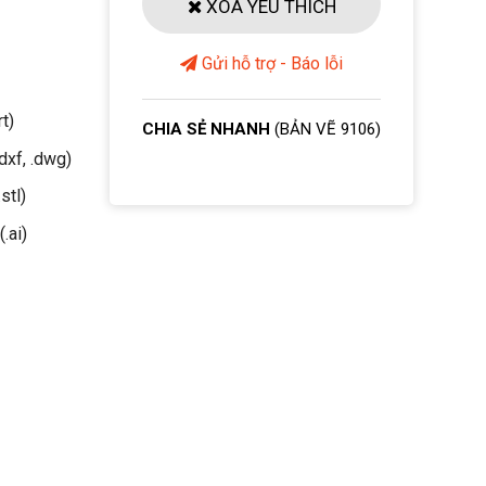
XOÁ YÊU THÍCH
Gửi hỗ trợ - Báo lỗi
rt)
CHIA SẺ NHANH
(BẢN VẼ 9106)
dxf, .dwg)
stl)
(.ai)