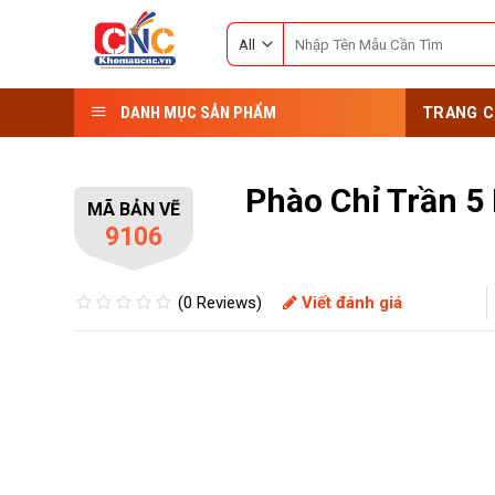
Skip
Search
to
for:
content
DANH MỤC SẢN PHẨM
TRANG C
Phào Chỉ Trần 
MÃ BẢN VẼ
9106
(0 Reviews)
Viết đánh giá