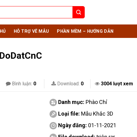
HỦ
HỖ TRỢ VẼ MẪU
PHẦN MỀM – HƯỚNG DẪN
5 DoDatCnC
Bình luận:
0
Download:
0
3004 lượt xem
Danh mục:
Phào Chỉ
Loại file:
Mẫu Khắc 3D
Ngày đăng:
01-11-2021
File download:
triện.rar