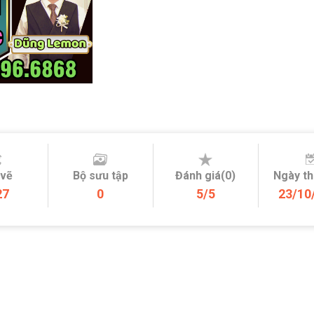
 vẽ
Bộ sưu tập
Đánh giá(0)
Ngày t
27
0
5/5
23/10