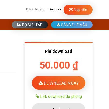
Đăng Nhập
Đăng ký
Nạp tiền
BỘ SƯU TẬP
ĐĂNG FILE MẪU
Phí download
50.000 ₫
DOWNLOAD NGAY
Link download dự phòng