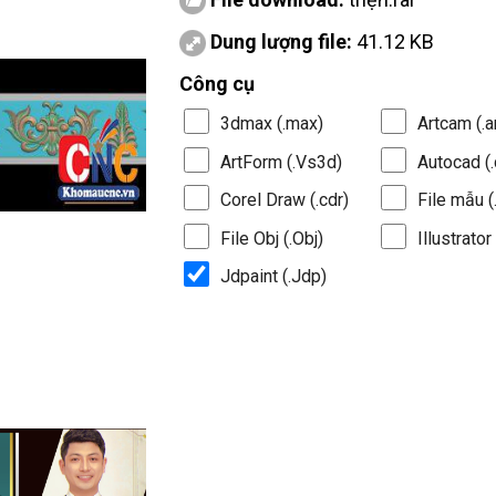
Dung lượng file:
41.12 KB
Công cụ
3dmax (.max)
Artcam (.a
ArtForm (.Vs3d)
Autocad (.
Corel Draw (.cdr)
File mẫu (.
File Obj (.Obj)
Illustrator 
Jdpaint (.Jdp)