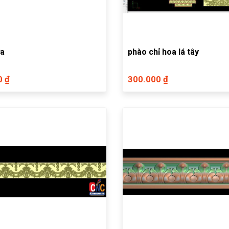
ửa
phào chỉ hoa lá tây
0 ₫
300.000 ₫