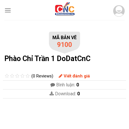
Skip
to
content
MÃ BẢN VẼ
9100
Phào Chỉ Trần 1 DoDatCnC
(0 Reviews)
Viết đánh giá
Bình luận:
0
Download:
0