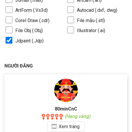
3dmax (.max)
Artcam (.art)
ArtForm (.Vs3d)
Autocad (.dxf, .dwg)
Corel Draw (.cdr)
File mẫu (.stl)
File Obj (.Obj)
Illustrator (.ai)
Jdpaint (.Jdp)
NGƯỜI ĐĂNG
80minCnC
(Hạng vàng)
Xem
trang