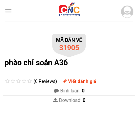
Skip
to
content
MÃ BẢN VẼ
31905
phào chỉ soắn A36
(0 Reviews)
Viết đánh giá
Bình luận:
0
Download:
0