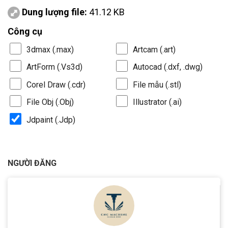
Dung lượng file:
41.12 KB
Công cụ
3dmax (.max)
Artcam (.art)
ArtForm (.Vs3d)
Autocad (.dxf, .dwg)
Corel Draw (.cdr)
File mẫu (.stl)
File Obj (.Obj)
Illustrator (.ai)
Jdpaint (.Jdp)
NGƯỜI ĐĂNG