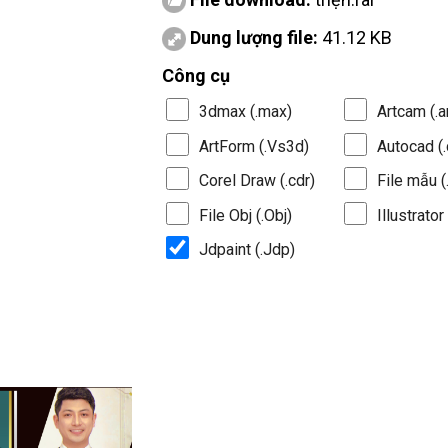
Dung lượng file:
41.12 KB
Công cụ
3dmax (.max)
Artcam (.a
ArtForm (.Vs3d)
Autocad (.
Corel Draw (.cdr)
File mẫu (.
File Obj (.Obj)
Illustrator 
Jdpaint (.Jdp)