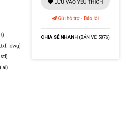
LƯU VÀO YÊU THÍCH
Gửi hỗ trợ - Báo lỗi
rt)
CHIA SẺ NHANH
(BẢN VẼ 5876)
dxf, .dwg)
stl)
(.ai)