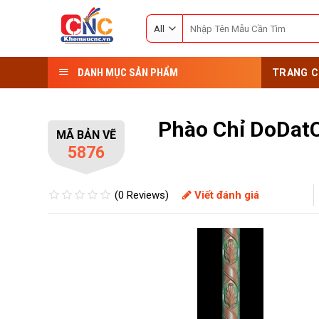
Skip
Search
to
for:
content
DANH MỤC SẢN PHẨM
TRANG C
Phào Chỉ DoDat
MÃ BẢN VẼ
5876
(0 Reviews)
Viết đánh giá