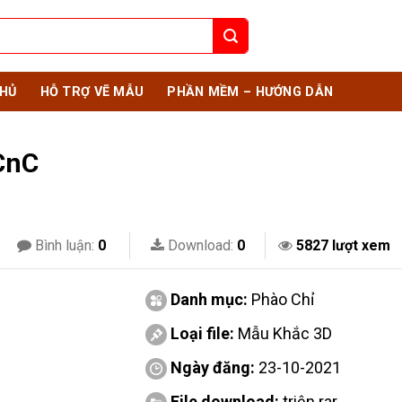
HỦ
HỖ TRỢ VẼ MẪU
PHẦN MỀM – HƯỚNG DẪN
CnC
Bình luận:
0
Download:
0
5827 lượt xem
Danh mục:
Phào Chỉ
Loại file:
Mẫu Khắc 3D
Ngày đăng:
23-10-2021
File download:
triện.rar