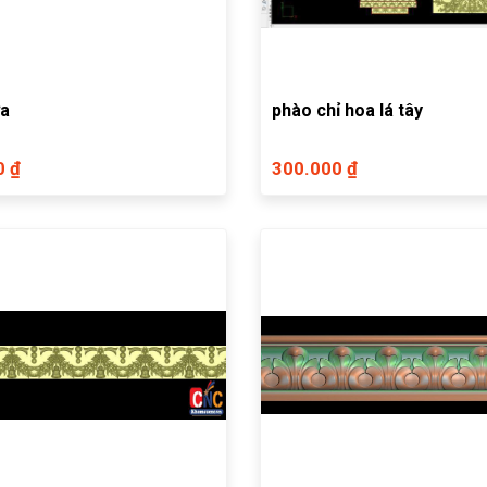
ửa
phào chỉ hoa lá tây
0 ₫
300.000 ₫