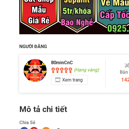
NGƯỜI ĐĂNG
80minCnC
(Hạng vàng)
Bản
14
Xem
trang
Mô tả chi tiết
Chia Sẻ