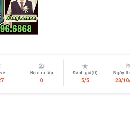
 vẽ
Bộ sưu tập
Đánh giá(0)
Ngày t
27
0
5/5
23/10