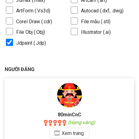
3dmax (.max)
Artcam (.art)
ArtForm (.Vs3d)
Autocad (.dxf, .dwg)
Corel Draw (.cdr)
File mẫu (.stl)
File Obj (.Obj)
Illustrator (.ai)
Jdpaint (.Jdp)
NGƯỜI ĐĂNG
80minCnC
(Hạng vàng)
Xem
trang