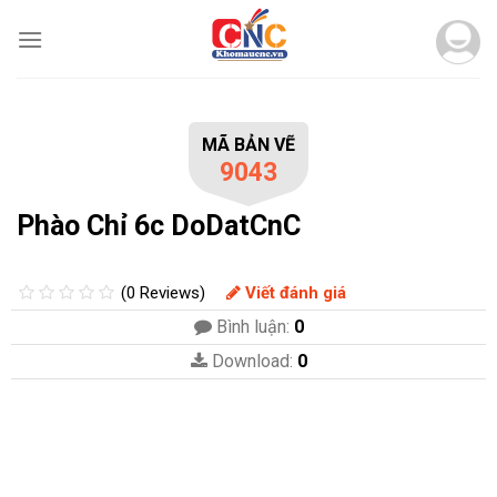
Skip
to
content
MÃ BẢN VẼ
9043
Phào Chỉ 6c DoDatCnC
(0 Reviews)
Viết đánh giá
Bình luận:
0
Download:
0