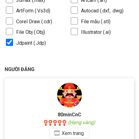
3dmax (.max)
Artcam (.art)
ArtForm (.Vs3d)
Autocad (.dxf, .dwg)
Corel Draw (.cdr)
File mẫu (.stl)
File Obj (.Obj)
Illustrator (.ai)
Jdpaint (.Jdp)
NGƯỜI ĐĂNG
80minCnC
(Hạng vàng)
Xem
trang