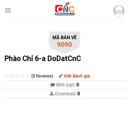
Skip
to
content
MÃ BẢN VẼ
9090
Phào Chỉ 6-a DoDatCnC
(0 Reviews)
Viết đánh giá
Bình luận:
0
Download:
0